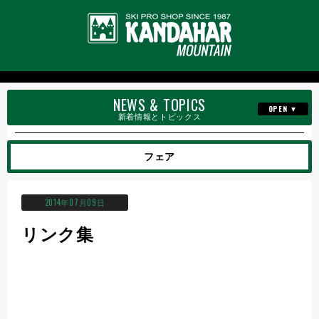
NEWS & TOPICS
新着情報とトピックス
セールのお知らせ
フェア
イベント情報
オンラインショップ
2014年07月09日
ニュース
リンク集
各種講習会
商品紹介